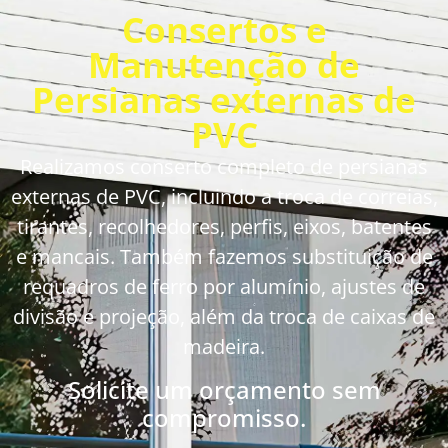
Consertos e
Manutenção de
Persianas externas de
PVC
Realizamos conserto completo de persianas
externas de PVC, incluindo a troca de correias,
tirantes, recolhedores, perfis, eixos, batentes
e mancais. Também fazemos substituição de
requadros de ferro por alumínio, ajustes de
divisão e projeção, além da troca de caixas de
madeira.
Solicite um orçamento sem
compromisso.