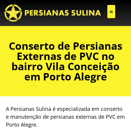
CONSERTO DE PERSIANAS EXTERNAS DE PVC
Conserto de Persianas
Externas de PVC no
bairro Vila Conceição
em Porto Alegre
A Persianas Sulina é especializada em conserto
e manutenção de persianas externas de PVC em
Porto Alegre.