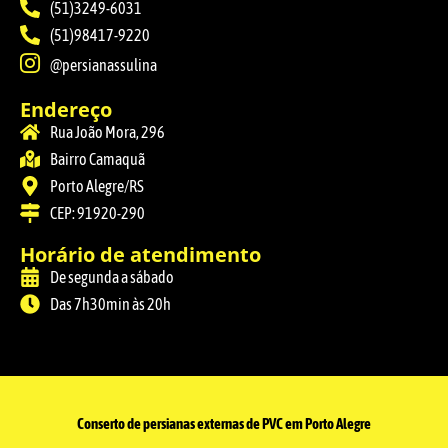
(51)3249-6031
(51)98417-9220
@persianassulina
Endereço
Rua João Mora, 296
Bairro Camaquã
Porto Alegre/RS
CEP: 91920-290
Horário de atendimento
De segunda a sábado
Das 7h30min às 20h
Conserto de persianas externas de PVC em Porto Alegre