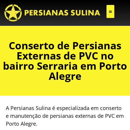
CONSERTO DE PERSIANAS EXTERNAS DE PVC
Conserto de Persianas
Externas de PVC no
bairro Serraria em Porto
Alegre
A Persianas Sulina é especializada em conserto
e manutenção de persianas externas de PVC em
Porto Alegre.