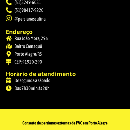
(51)3249-6031
(51)98417-9220
@persianassulina
Endereço
Rua João Mora, 296
Bairro Camaquã
Porto Alegre/RS
CEP: 91920-290
Horário de atendimento
De segunda a sábado
Das 7h30min às 20h
Conserto de persianas externas de PVC em Porto Alegre