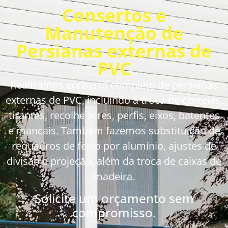
Consertos e
Manutenção de
Persianas externas de
PVC
Realizamos conserto completo de persianas
externas de PVC, incluindo a troca de correias,
tirantes, recolhedores, perfis, eixos, batentes
e mancais. Também fazemos substituição de
requadros de ferro por alumínio, ajustes de
divisão e projeção, além da troca de caixas de
madeira.
Solicite um orçamento sem
compromisso.