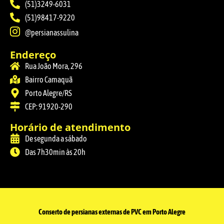
(51)3249-6031
(51)98417-9220
@persianassulina
Endereço
Rua João Mora, 296
Bairro Camaquã
Porto Alegre/RS
CEP: 91920-290
Horário de atendimento
De segunda a sábado
Das 7h30min às 20h
Conserto de persianas externas de PVC em Porto Alegre