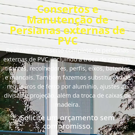
Consertos e
Manutenção de
Persianas externas de
PVC
Realizamos conserto completo de persianas
externas de PVC, incluindo a troca de correias,
tirantes, recolhedores, perfis, eixos, batentes
e mancais. Também fazemos substituição de
requadros de ferro por alumínio, ajustes de
divisão e projeção, além da troca de caixas de
madeira.
Solicite um orçamento sem
compromisso.