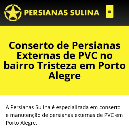
CONSERTO DE PERSIANAS EXTERNAS DE PVC
Conserto de Persianas
Externas de PVC no
bairro Tristeza em Porto
Alegre
A Persianas Sulina é especializada em conserto
e manutenção de persianas externas de PVC em
Porto Alegre.