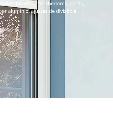
eias, tirantes, recolhedores, perfis,
r alumínio, ajustes de divisão e
o.