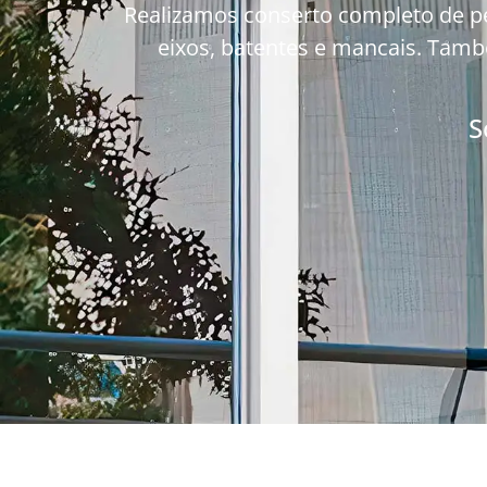
Realizamos conserto completo de pers
eixos, batentes e mancais. Tamb
S