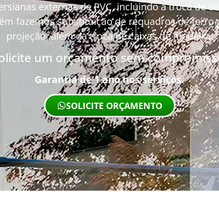
ianas externas de PVC, incluindo a troca de corr
ém fazemos substituição de requadros de ferro po
projeção, além da troca de caixas de madeira.
olicite um orçamento sem compromiss
Garantia de 1 ano nos serviços.
SOLICITE ORÇAMENTO