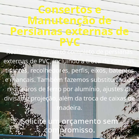
Consertos e
Manutenção de
Persianas externas de
PVC
Realizamos conserto completo de persianas
externas de PVC, incluindo a troca de correias,
tirantes, recolhedores, perfis, eixos, batentes
e mancais. Também fazemos substituição de
requadros de ferro por alumínio, ajustes de
divisão e projeção, além da troca de caixas de
madeira.
Solicite um orçamento sem
compromisso.