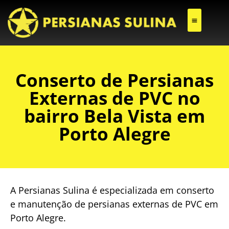
CONSERTO DE PERSIANAS EXTERNAS DE PVC
Conserto de Persianas
Externas de PVC no
bairro Bela Vista em
Porto Alegre
A Persianas Sulina é especializada em conserto
e manutenção de persianas externas de PVC em
Porto Alegre.