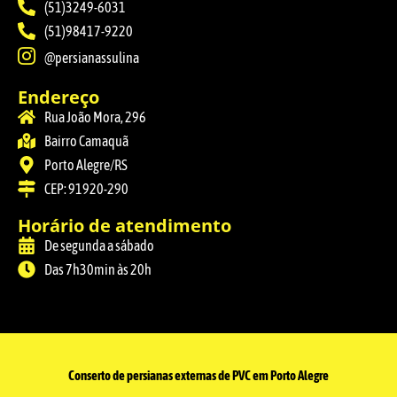
(51)3249-6031
(51)98417-9220
@persianassulina
Endereço
Rua João Mora, 296
Bairro Camaquã
Porto Alegre/RS
CEP: 91920-290
Horário de atendimento
De segunda a sábado
Das 7h30min às 20h
Conserto de persianas externas de PVC em Porto Alegre