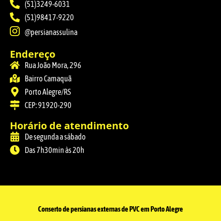
(51)3249-6031
(51)98417-9220
@persianassulina
Endereço
Rua João Mora, 296
Bairro Camaquã
Porto Alegre/RS
CEP: 91920-290
Horário de atendimento
De segunda a sábado
Das 7h30min às 20h
Conserto de persianas externas de PVC em Porto Alegre