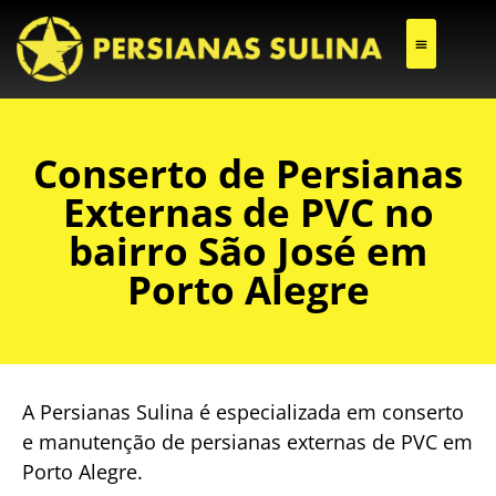
CONSERTO DE PERSIANAS EXTERNAS DE PVC
Conserto de Persianas
Externas de PVC no
bairro São José em
Porto Alegre
A Persianas Sulina é especializada em conserto
e manutenção de persianas externas de PVC em
Porto Alegre.