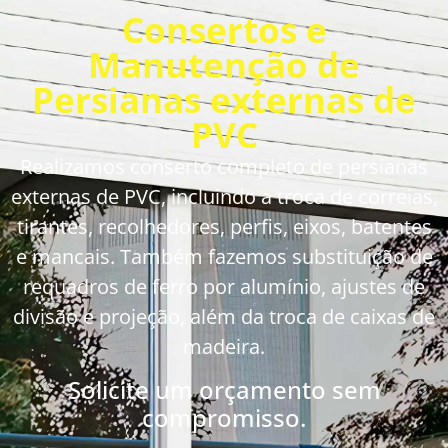
Consertos e
Manutenção de
Persianas externas de
PVC
Realizamos conserto completo de persianas
externas de PVC, incluindo a troca de correias,
tirantes, recolhedores, perfis, eixos, batentes
e mancais. Também fazemos substituição de
requadros de ferro por alumínio, ajustes de
divisão e projeção, além da troca de caixas de
madeira.
Solicite um orçamento sem
compromisso.