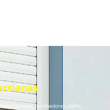
ersianas
eias, tirantes, recolhedores, perfis,