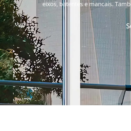
eixos, batentes e mancais. Tamb
S