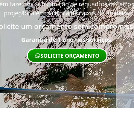
ém fazemos substituição de requadros de ferro po
projeção, além da troca de caixas de madeira.
olicite um orçamento sem compromiss
Garantia de 1 ano nos serviços.
SOLICITE ORÇAMENTO