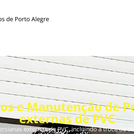
s de Porto Alegre
os e Manutenção de P
externas de PVC
ianas externas de PVC, incluindo a troca de corr