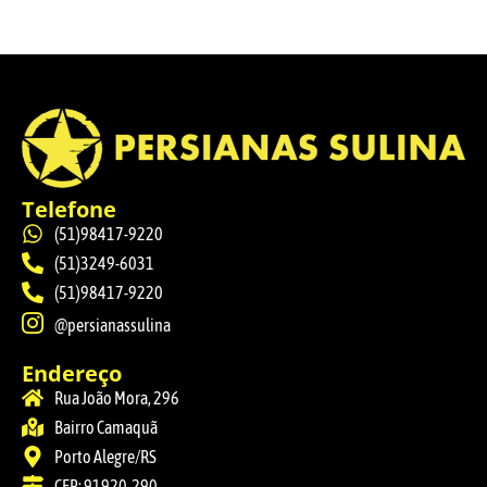
Telefone
(51)98417-9220
(51)3249-6031
(51)98417-9220
@persianassulina
Endereço
Rua João Mora, 296
Bairro Camaquã
Porto Alegre/RS
CEP: 91920-290